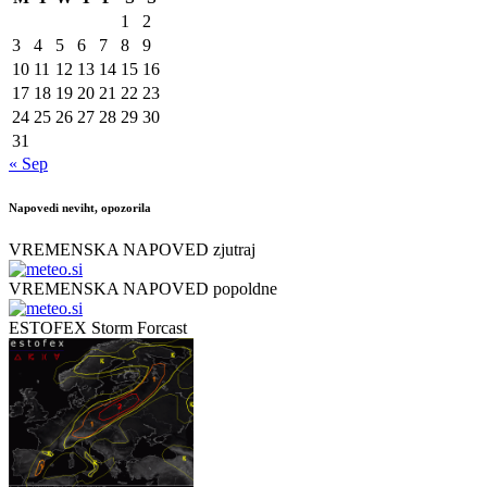
1
2
3
4
5
6
7
8
9
10
11
12
13
14
15
16
17
18
19
20
21
22
23
24
25
26
27
28
29
30
31
« Sep
Napovedi neviht, opozorila
VREMENSKA NAPOVED zjutraj
VREMENSKA NAPOVED popoldne
ESTOFEX Storm Forcast