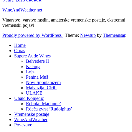
WineAndWeather.net
Vinarstvo, varstvo rastlin, amaterske vremenske postaje, ekstremni
vremenski pojavi
Proudly powered by WordPress
|
Theme:
Newsup
by
Themeansar
.
Home
O nas
Sapere Aude Wines
Belvedere II
Katanja
Lojz
Penina Muš
Novi Spontanizem
Malvazija ‘Ciril’
ULAKE
Ubald Konjedic
Rebula ‘Marianne’
Rdeča zvrst ‘Rudolphus’
Vremenske postaje
WineAndWeather
Povezave