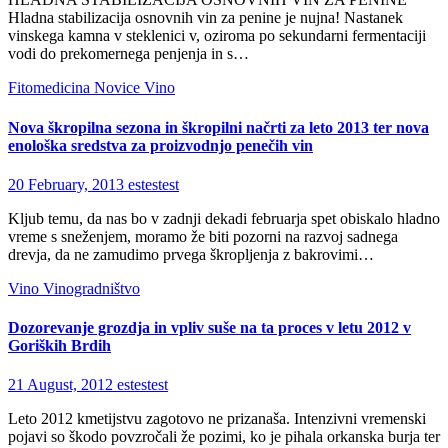
Hladna stabilizacija osnovnih vin za penine je nujna! Nastanek
vinskega kamna v steklenici v, oziroma po sekundarni fermentaciji
vodi do prekomernega penjenja in s…
Fitomedicina
Novice
Vino
Nova škropilna sezona in škropilni načrti za leto 2013 ter nova
enološka sredstva za proizvodnjo penečih vin
20 February, 2013
estestest
Kljub temu, da nas bo v zadnji dekadi februarja spet obiskalo hladno
vreme s sneženjem, moramo že biti pozorni na razvoj sadnega
drevja, da ne zamudimo prvega škropljenja z bakrovimi…
Vino
Vinogradništvo
Dozorevanje grozdja in vpliv suše na ta proces v letu 2012 v
Goriških Brdih
21 August, 2012
estestest
Leto 2012 kmetijstvu zagotovo ne prizanaša. Intenzivni vremenski
pojavi so škodo povzročali že pozimi, ko je pihala orkanska burja ter