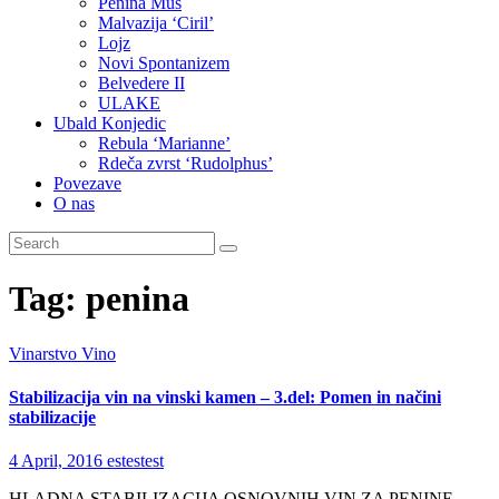
Penina Muš
Malvazija ‘Ciril’
Lojz
Novi Spontanizem
Belvedere II
ULAKE
Ubald Konjedic
Rebula ‘Marianne’
Rdeča zvrst ‘Rudolphus’
Povezave
O nas
Tag:
penina
Vinarstvo
Vino
Stabilizacija vin na vinski kamen – 3.del: Pomen in načini
stabilizacije
4 April, 2016
estestest
HLADNA STABILIZACIJA OSNOVNIH VIN ZA PENINE