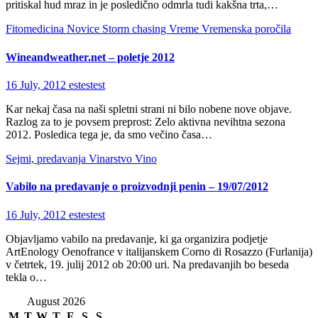
pritiskal hud mraz in je posledično odmrla tudi kakšna trta,…
Fitomedicina
Novice
Storm chasing
Vreme
Vremenska poročila
Wineandweather.net – poletje 2012
16 July, 2012
estestest
Kar nekaj časa na naši spletni strani ni bilo nobene nove objave.
Razlog za to je povsem preprost: Zelo aktivna nevihtna sezona
2012. Posledica tega je, da smo večino časa…
Sejmi, predavanja
Vinarstvo
Vino
Vabilo na predavanje o proizvodnji penin – 19/07/2012
16 July, 2012
estestest
Objavljamo vabilo na predavanje, ki ga organizira podjetje
ArtEnology Oenofrance v italijanskem Corno di Rosazzo (Furlanija)
v četrtek, 19. julij 2012 ob 20:00 uri. Na predavanjih bo beseda
tekla o…
August 2026
M
T
W
T
F
S
S