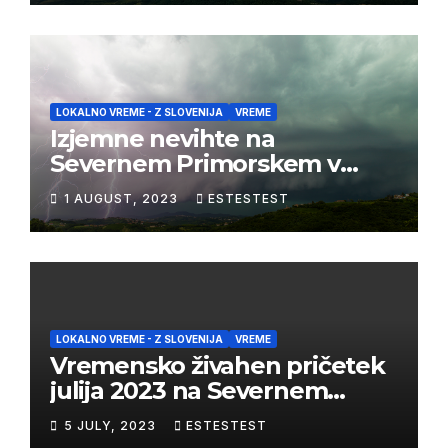
LOKALNO VREME - Z SLOVENIJA
VREME
Izjemne nevihte na
Severnem Primorskem v
juliju 2023
1 AUGUST, 2023
ESTESTEST
LOKALNO VREME - Z SLOVENIJA
VREME
Vremensko živahen pričetek
julija 2023 na Severnem
Primorskem
5 JULY, 2023
ESTESTEST