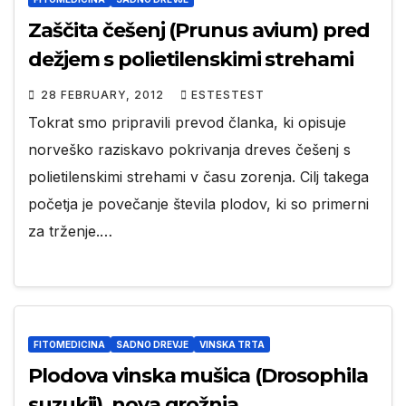
Zaščita češenj (Prunus avium) pred
dežjem s polietilenskimi strehami
28 FEBRUARY, 2012
ESTESTEST
Tokrat smo pripravili prevod članka, ki opisuje
norveško raziskavo pokrivanja dreves češenj s
polietilenskimi strehami v času zorenja. Cilj takega
početja je povečanje števila plodov, ki so primerni
za trženje.…
FITOMEDICINA
SADNO DREVJE
VINSKA TRTA
Plodova vinska mušica (Drosophila
suzukii), nova grožnja