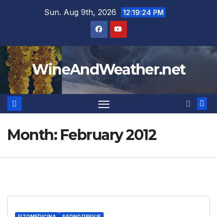
Skip
Sun. Aug 9th, 2026
12:19:25 PM
to
content
WineAndWeather.net
Month:
February 2012
FITOMEDICINA
SADNO DREVJE