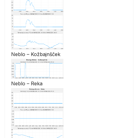
Neblo – Kožbajnšček
Neblo – Reka