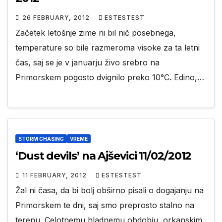
26 FEBRUARY, 2012
ESTESTEST
Začetek letošnje zime ni bil nič posebnega,
temperature so bile razmeroma visoke za ta letni
čas, saj se je v januarju živo srebro na
Primorskem pogosto dvignilo preko 10°C. Edino,…
STORM CHASING
VREME
‘Dust devils’ na Ajševici 11/02/2012
11 FEBRUARY, 2012
ESTESTEST
Žal ni časa, da bi bolj obširno pisali o dogajanju na
Primorskem te dni, saj smo preprosto stalno na
terenu. Celotnemu hladnemu obdobju, orkanskim