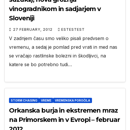
vinogradnikom in sadjarjem v
Sloveniji
27 FEBRUARY, 2012
ESTESTEST
V zadnjem času smo veliko pisali predvsem o
vremenu, a sedaj je pomlad pred vrati in med nas
se vračajo rastlinske bolezni in škodljivci, na
katere se bo potrebno tudi…
STORM CHASING
VREME
VREMENSKA POROČILA
Orkanska burja in ekstremen mraz
na Primorskem in v Evropi – februar
2012