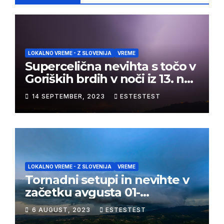
LOKALNO VREME - Z SLOVENIJA
VREME
Supercelična nevihta s točo v
Goriških brdih v noči iz 13. na
14. september 2023
14 SEPTEMBER, 2023
ESTESTEST
LOKALNO VREME - Z SLOVENIJA
VREME
Tornadni setupi in nevihte v
začetku avgusta 01-
03/08/2023
6 AUGUST, 2023
ESTESTEST