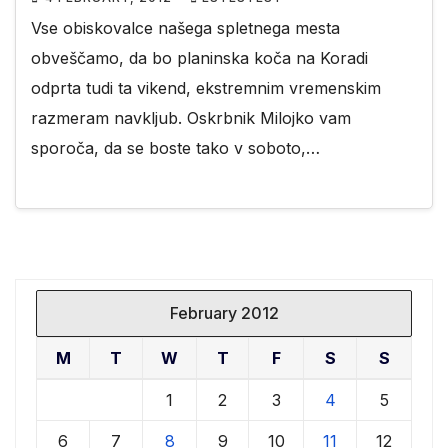
Vse obiskovalce našega spletnega mesta
obveščamo, da bo planinska koča na Koradi
odprta tudi ta vikend, ekstremnim vremenskim
razmeram navkljub. Oskrbnik Milojko vam
sporoča, da se boste tako v soboto,…
February 2012
M
T
W
T
F
S
S
1
2
3
4
5
6
7
8
9
10
11
12