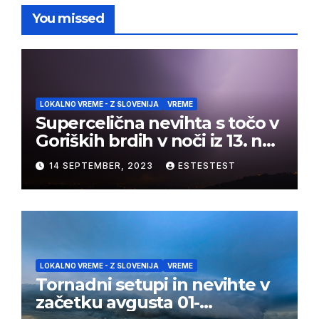
You missed
LOKALNO VREME - Z SLOVENIJA
VREME
Supercelična nevihta s točo v
Goriških brdih v noči iz 13. na
14. september 2023
14 SEPTEMBER, 2023
ESTESTEST
LOKALNO VREME - Z SLOVENIJA
VREME
Tornadni setupi in nevihte v
začetku avgusta 01-