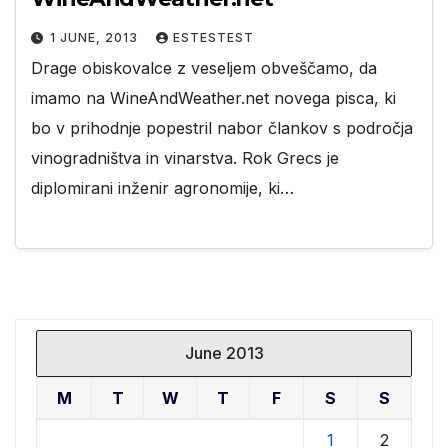
1 JUNE, 2013
ESTESTEST
Drage obiskovalce z veseljem obveščamo, da
imamo na WineAndWeather.net novega pisca, ki
bo v prihodnje popestril nabor člankov s področja
vinogradništva in vinarstva. Rok Grecs je
diplomirani inženir agronomije, ki…
June 2013
M
T
W
T
F
S
S
1
2