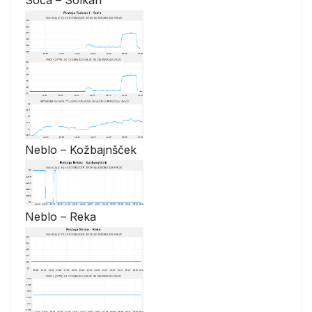
Neblo – Kožbajnšček
Neblo – Reka