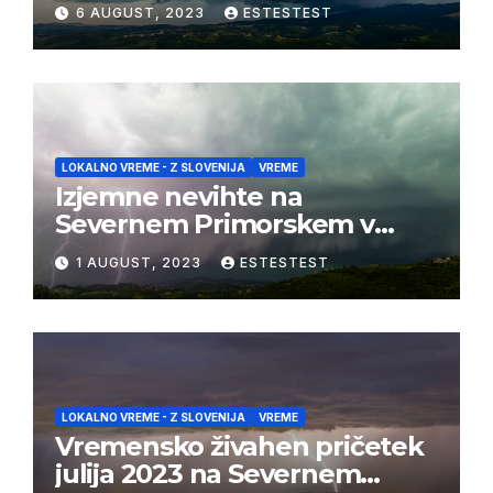
03/08/2023
6 AUGUST, 2023
ESTESTEST
LOKALNO VREME - Z SLOVENIJA
VREME
Izjemne nevihte na
Severnem Primorskem v
juliju 2023
1 AUGUST, 2023
ESTESTEST
LOKALNO VREME - Z SLOVENIJA
VREME
Vremensko živahen pričetek
julija 2023 na Severnem