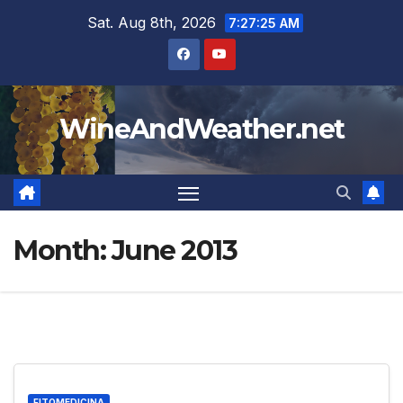
Skip
Sat. Aug 8th, 2026
7:27:26 AM
to
content
WineAndWeather.net
Month:
June 2013
FITOMEDICINA