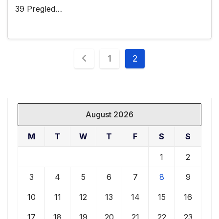
39 Pregled…
Posts
1
2
navigation
August 2026
M
T
W
T
F
S
S
1
2
3
4
5
6
7
8
9
10
11
12
13
14
15
16
17
18
19
20
21
22
23