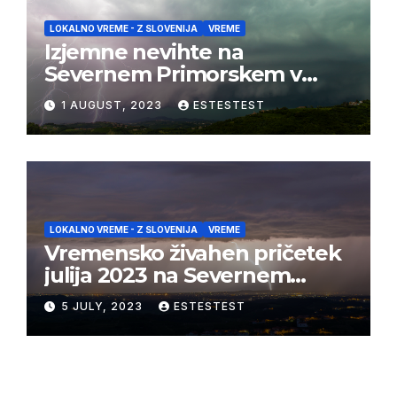
LOKALNO VREME - Z SLOVENIJA
VREME
Izjemne nevihte na
Severnem Primorskem v
juliju 2023
1 AUGUST, 2023
ESTESTEST
LOKALNO VREME - Z SLOVENIJA
VREME
Vremensko živahen pričetek
julija 2023 na Severnem
Primorskem
5 JULY, 2023
ESTESTEST