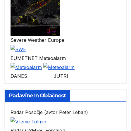
Severe Weather Europe
EUMETNET Meteoalarm
DANES JUTRI
Padavine In Oblačnost
Radar Posočje (avtor Peter Leban)
Radar OSMER, Fossalon