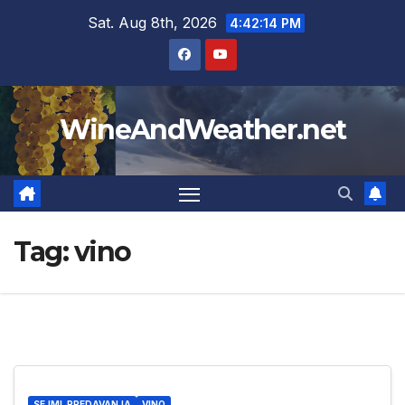
Skip
Sat. Aug 8th, 2026
4:42:15 PM
to
content
WineAndWeather.net
Tag:
vino
SEJMI, PREDAVANJA
VINO