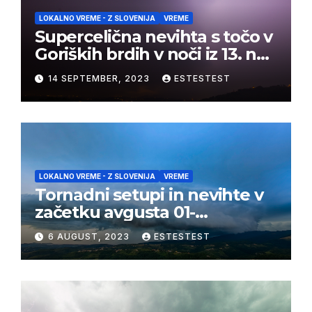
LOKALNO VREME - Z SLOVENIJA
VREME
Supercelična nevihta s točo v
Goriških brdih v noči iz 13. na
14. september 2023
14 SEPTEMBER, 2023
ESTESTEST
LOKALNO VREME - Z SLOVENIJA
VREME
Tornadni setupi in nevihte v
začetku avgusta 01-
03/08/2023
6 AUGUST, 2023
ESTESTEST