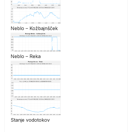
Neblo – Kožbajnšček
Neblo – Reka
Stanje vodotokov