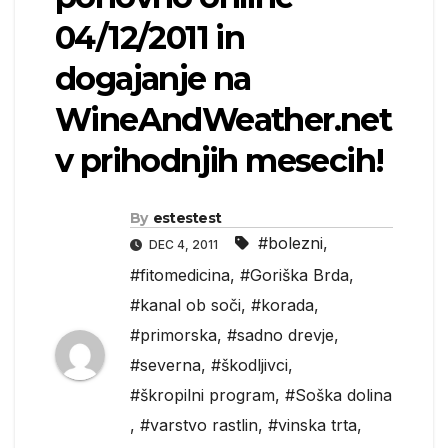
04/12/2011 in
dogajanje na
WineAndWeather.net
v prihodnjih mesecih!
By
estestest
#bolezni
,
DEC 4, 2011
#fitomedicina
,
#Goriška Brda
,
#kanal ob soči
,
#korada
,
#primorska
,
#sadno drevje
,
#severna
,
#škodljivci
,
#škropilni program
,
#Soška dolina
,
#varstvo rastlin
,
#vinska trta
,