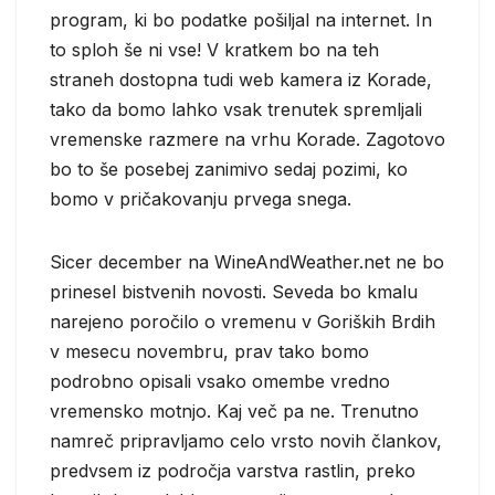
program, ki bo podatke pošiljal na internet. In
to sploh še ni vse! V kratkem bo na teh
straneh dostopna tudi web kamera iz Korade,
tako da bomo lahko vsak trenutek spremljali
vremenske razmere na vrhu Korade. Zagotovo
bo to še posebej zanimivo sedaj pozimi, ko
bomo v pričakovanju prvega snega.
Sicer december na WineAndWeather.net ne bo
prinesel bistvenih novosti. Seveda bo kmalu
narejeno poročilo o vremenu v Goriških Brdih
v mesecu novembru, prav tako bomo
podrobno opisali vsako omembe vredno
vremensko motnjo. Kaj več pa ne. Trenutno
namreč pripravljamo celo vrsto novih člankov,
predvsem iz področja varstva rastlin, preko