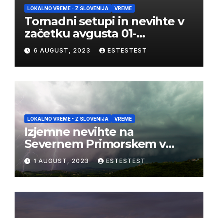
LOKALNO VREME - Z SLOVENIJA
VREME
Tornadni setupi in nevihte v
začetku avgusta 01-
03/08/2023
6 AUGUST, 2023
ESTESTEST
LOKALNO VREME - Z SLOVENIJA
VREME
Izjemne nevihte na
Severnem Primorskem v
juliju 2023
1 AUGUST, 2023
ESTESTEST