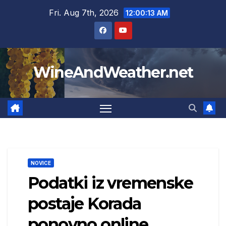
Skip
Fri. Aug 7th, 2026
12:00:14 AM
to
content
WineAndWeather.net
NOVICE
Podatki iz vremenske
postaje Korada
ponovno online