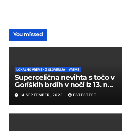
You missed
LOKALNO VREME - Z SLOVENIJA
VREME
Supercelična nevihta s točo v
Goriških brdih v noči iz 13. na
14. september 2023
14 SEPTEMBER, 2023
ESTESTEST