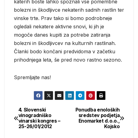
katerih boste lahko spoznali vse pomembne
bolezni in škodljivce nekaterih sadnih rastlin ter
vinske trte. Prav tako si bomo podrobneje
ogledali nekatere aktivne snovi, ki jih je
mogoče danes kupiti za potrebe zatiranja
bolezni in škodljivcev na kulturnih rastlinah.
Članki bodo končani predvidoma v začetku
prihodnjega leta, še pred novo rastno sezono.
Spremljajte nas!
4. Slovenski
Ponudba enoloških
Post
vinogradniško
sredstev podjetja
vinarski kongres –
Enomarket d.o.o.,
navigation
25-26/01/2012
Kojsko