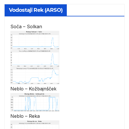
Vodostaji Rek (ARSO)
Soča – Solkan
Neblo – Kožbajnšček
Neblo – Reka