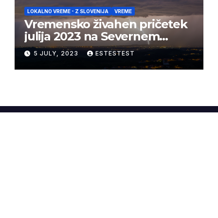
LOKALNO VREME - Z SLOVENIJA
VREME
Vremensko živahen pričetek
julija 2023 na Severnem
Primorskem
5 JULY, 2023
ESTESTEST
WineAndWeather.net
Proudly powered by WordPress
|
Theme:
Newsup
by
Themeansar
.
Home
O nas
Sapere Aude Wines
Ubald Konjedic
Vremenske postaje