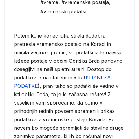
#vreme
,
#vremenska postaja
,
#vremenski podatki
Potem ko je konec julija strela dodobra
pretresla vremensko postajo na Koradi in
uničila večino opreme, so podatki iz te najvišje
ležeče postaje v občini Goriška Brda ponovno
dosegljivi na naši spletni strani. Dostop do
podatkov je na starem mestu (
KLIKNI ZA
PODATKE
), prav tako so podatki še vedno v
isti obliki. Toda, to je le začasna rešitev! Z
veseljem vam sporočamo, da bomo v
prihodnjih tednih povsem spremenili prikaz
podatkov iz vremenske postaje Korada. Po
novem bo mogoče spremljati še številne druge
zanimive parametre, ki jih bo računal novi