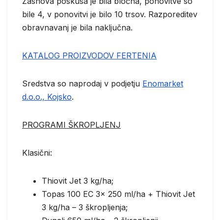
Zasnova poskusa je bila bločna, ponovitve so
bile 4, v ponovitvi je bilo 10 trsov. Razporeditev
obravnavanj je bila naključna.
KATALOG PROIZVODOV FERTENIA
Sredstva so naprodaj v podjetju
Enomarket
d.o.o., Kojsko
.
PROGRAMI ŠKROPLJENJ
Klasični:
Thiovit Jet 3 kg/ha;
Topas 100 EC 3× 250 ml/ha + Thiovit Jet
3 kg/ha – 3 škropljenja;