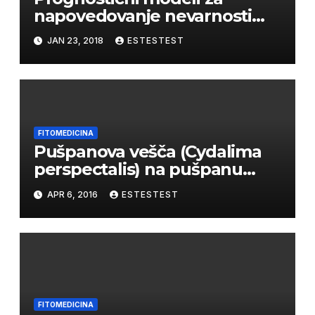
napovedovanje nevarnosti
okužb z oidijem vinske trte
JAN 23, 2018
ESTESTEST
(Uncinula necator)
FITOMEDICINA
Pušpanova vešča (Cydalima
perspectalis) na pušpanu
(Buxus sp.)
APR 6, 2016
ESTESTEST
FITOMEDICINA