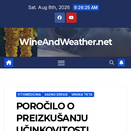
Skip
Sat. Aug 8th, 2026
9:26:26 AM
to
content
WineAndWeather.net
FITOMEDICINA
SADNO DREVJE
VINSKA TRTA
POROČILO O
PREIZKUŠANJU
UČINKOVITOSTI