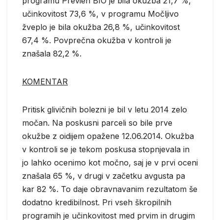
programu Previen BIO je bila okužba 21,7 %,
učinkovitost 73,6 %, v programu Močljivo
žveplo je bila okužba 26,8 %, učinkovitost
67,4 %. Povprečna okužba v kontroli je
znašala 82,2 %.
KOMENTAR
Pritisk glivičnih bolezni je bil v letu 2014 zelo
močan. Na poskusni parceli so bile prve
okužbe z oidijem opažene 12.06.2014. Okužba
v kontroli se je tekom poskusa stopnjevala in
jo lahko ocenimo kot močno, saj je v prvi oceni
znašala 65 %, v drugi v začetku avgusta pa
kar 82 %. To daje obravnavanim rezultatom še
dodatno kredibilnost. Pri vseh škropilnih
programih je učinkovitost med prvim in drugim