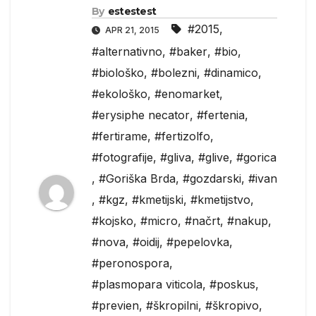
By
estestest
#2015
,
APR 21, 2015
#alternativno
,
#baker
,
#bio
,
#biološko
,
#bolezni
,
#dinamico
,
#ekološko
,
#enomarket
,
#erysiphe necator
,
#fertenia
,
#fertirame
,
#fertizolfo
,
#fotografije
,
#gliva
,
#glive
,
#gorica
,
#Goriška Brda
,
#gozdarski
,
#ivan
,
#kgz
,
#kmetijski
,
#kmetijstvo
,
#kojsko
,
#micro
,
#načrt
,
#nakup
,
#nova
,
#oidij
,
#pepelovka
,
#peronospora
,
#plasmopara viticola
,
#poskus
,
#previen
,
#škropilni
,
#škropivo
,