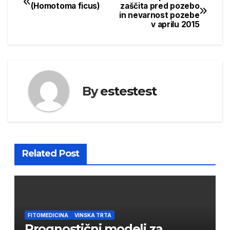
Post
(Homotoma ficus)
zaščita pred pozebo
in nevarnost pozebe
navigation
v aprilu 2015
By
estestest
Related Post
FITOMEDICINA
VINSKA TRTA
Prognostični modeli za