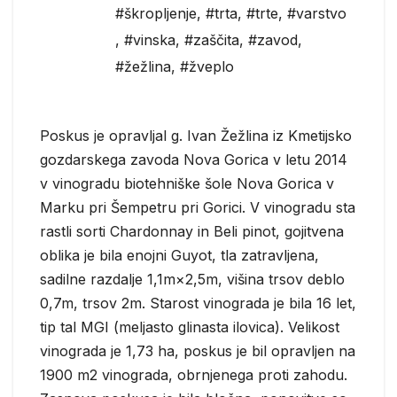
#škropljenje
,
#trta
,
#trte
,
#varstvo
,
#vinska
,
#zaščita
,
#zavod
,
#žežlina
,
#žveplo
Poskus je opravljal g. Ivan Žežlina iz Kmetijsko
gozdarskega zavoda Nova Gorica v letu 2014
v vinogradu biotehniške šole Nova Gorica v
Marku pri Šempetru pri Gorici. V vinogradu sta
rastli sorti Chardonnay in Beli pinot, gojitvena
oblika je bila enojni Guyot, tla zatravljena,
sadilne razdalje 1,1m×2,5m, višina trsov deblo
0,7m, trsov 2m. Starost vinograda je bila 16 let,
tip tal MGI (meljasto glinasta ilovica). Velikost
vinograda je 1,73 ha, poskus je bil opravljen na
1900 m2 vinograda, obrnjenega proti zahodu.