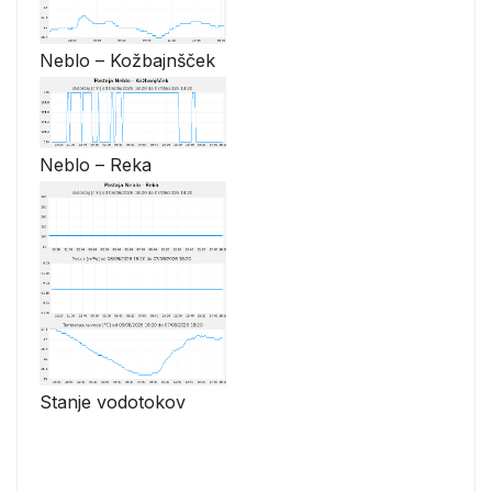
Neblo – Kožbajnšček
Neblo – Reka
Stanje vodotokov