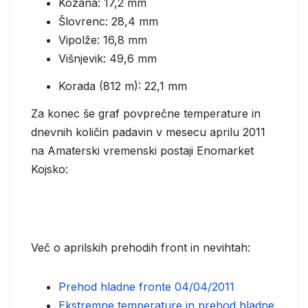
Kozana: 17,2 mm
Šlovrenc: 28,4 mm
Vipolže: 16,8 mm
Višnjevik: 49,6 mm
Korada (812 m): 22,1 mm
Za konec še graf povprečne temperature in
dnevnih količin padavin v mesecu aprilu 2011
na Amaterski vremenski postaji Enomarket
Kojsko:
Več o aprilskih prehodih front in nevihtah:
Prehod hladne fronte 04/04/2011
Ekstremne temperature in prehod hladne