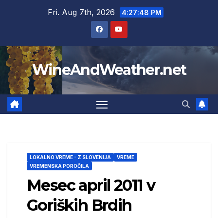
Skip
Fri. Aug 7th, 2026
4:27:49 PM
to
content
WineAndWeather.net
LOKALNO VREME - Z SLOVENIJA
VREME
VREMENSKA POROČILA
Mesec april 2011 v
Goriških Brdih