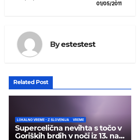
01/05/2011
navigation
By
estestest
Related Post
LOKALNO VREME - Z SLOVENIJA
VREME
Supercelična nevihta s točo v
Goriških brdih v noči iz 13. na