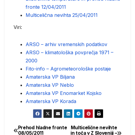
fronte 12/04/2011
Multicelična nevihta 25/04/2011
Viri:
ARSO – arhiv vremenskih podatkov
ARSO – klimatološka povprečja 1971 –
2000
Fito-info – Agrometeorološke postaje
Amaterska VP Biljana
Amaterska VP Neblo
Amaterska VP Enomarket Kojsko
Amaterska VP Korada
Prehod hladne fronte
Multicelične nevihte
Post
08/05/2011
in toča v Z Sloveniji –