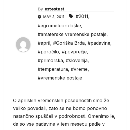
By
estestest
#2011
,
MAY 3, 2011
#agrometeorološke
,
#amaterske vremenske postaje
,
#april
,
#Goriška Brda
,
#padavine
,
#poročilo
,
#povprečje
,
#primorska
,
#slovenija
,
#temperatura
,
#vreme
,
#vremenske postaje
O aprilskih vremenskih posebnostih smo že
veliko povedali, zato se ne bomo ponovno
natančno spuščali v podrobnosti. Omenimo le,
da so vse padavine v tem mesecu padle v