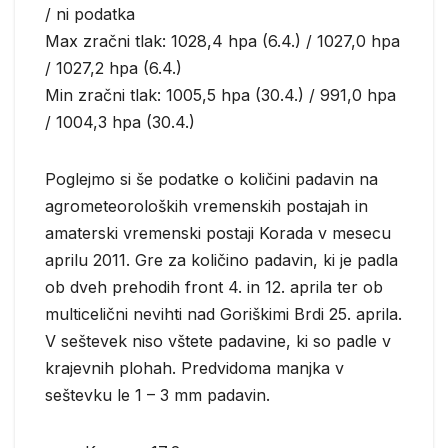
/ ni podatka
Max zračni tlak: 1028,4 hpa (6.4.) / 1027,0 hpa
/ 1027,2 hpa (6.4.)
Min zračni tlak: 1005,5 hpa (30.4.) / 991,0 hpa
/ 1004,3 hpa (30.4.)
Poglejmo si še podatke o količini padavin na
agrometeoroloških vremenskih postajah in
amaterski vremenski postaji Korada v mesecu
aprilu 2011. Gre za količino padavin, ki je padla
ob dveh prehodih front 4. in 12. aprila ter ob
multicelični nevihti nad Goriškimi Brdi 25. aprila.
V seštevek niso vštete padavine, ki so padle v
krajevnih plohah. Predvidoma manjka v
seštevku le 1 – 3 mm padavin.