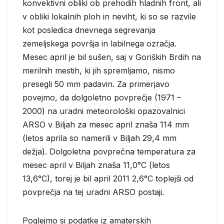
konvektivni obliki ob prehodih hladnih front, ali
v obliki lokalnih ploh in neviht, ki so se razvile
kot posledica dnevnega segrevanja
zemeljskega površja in labilnega ozračja.
Mesec april je bil sušen, saj v Goriških Brdih na
merilnih mestih, ki jih spremljamo, nismo
presegli 50 mm padavin. Za primerjavo
povejmo, da dolgoletno povprečje (1971 –
2000) na uradni meteorološki opazovalnici
ARSO v Biljah za mesec april znaša 114 mm
(letos aprila so namerili v Biljah 29,4 mm
dežja). Dolgoletna povprečna temperatura za
mesec april v Biljah znaša 11,0°C (letos
13,6°C), torej je bil april 2011 2,6°C toplejši od
povprečja na tej uradni ARSO postaji.
Poglejmo si podatke iz amaterskih