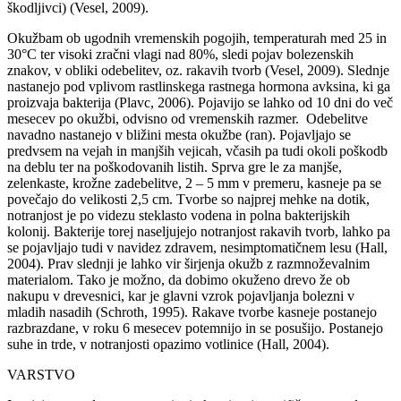
škodljivci) (Vesel, 2009).
Okužbam ob ugodnih vremenskih pogojih, temperaturah med 25 in
30°C ter visoki zračni vlagi nad 80%, sledi pojav bolezenskih
znakov, v obliki odebelitev, oz. rakavih tvorb (Vesel, 2009). Slednje
nastanejo pod vplivom rastlinskega rastnega hormona avksina, ki ga
proizvaja bakterija (Plavc, 2006). Pojavijo se lahko od 10 dni do več
mesecev po okužbi, odvisno od vremenskih razmer. Odebelitve
navadno nastanejo v bližini mesta okužbe (ran). Pojavljajo se
predvsem na vejah in manjših vejicah, včasih pa tudi okoli poškodb
na deblu ter na poškodovanih listih. Sprva gre le za manjše,
zelenkaste, krožne zadebelitve, 2 – 5 mm v premeru, kasneje pa se
povečajo do velikosti 2,5 cm. Tvorbe so najprej mehke na dotik,
notranjost je po videzu steklasto vodena in polna bakterijskih
kolonij. Bakterije torej naseljujejo notranjost rakavih tvorb, lahko pa
se pojavljajo tudi v navidez zdravem, nesimptomatičnem lesu (Hall,
2004). Prav slednji je lahko vir širjenja okužb z razmnoževalnim
materialom. Tako je možno, da dobimo okuženo drevo že ob
nakupu v drevesnici, kar je glavni vzrok pojavljanja bolezni v
mladih nasadih (Schroth, 1995). Rakave tvorbe kasneje postanejo
razbrazdane, v roku 6 mesecev potemnijo in se posušijo. Postanejo
suhe in trde, v notranjosti opazimo votlinice (Hall, 2004).
VARSTVO