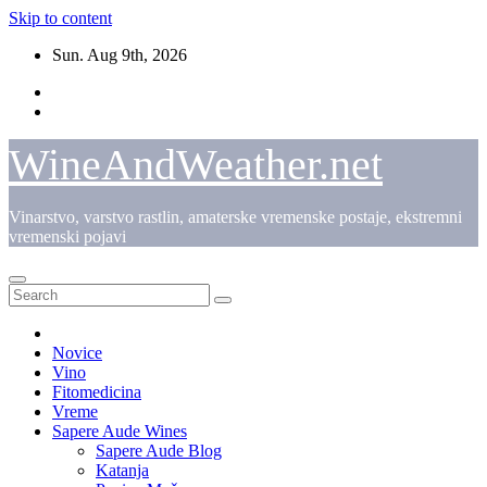
Skip to content
Sun. Aug 9th, 2026
WineAndWeather.net
Vinarstvo, varstvo rastlin, amaterske vremenske postaje, ekstremni
vremenski pojavi
Novice
Vino
Fitomedicina
Vreme
Sapere Aude Wines
Sapere Aude Blog
Katanja