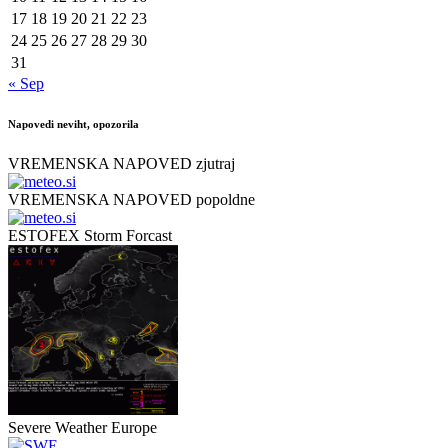
17
18
19
20
21
22
23
24
25
26
27
28
29
30
31
« Sep
Napovedi neviht, opozorila
VREMENSKA NAPOVED zjutraj
VREMENSKA NAPOVED popoldne
ESTOFEX Storm Forcast
Severe Weather Europe