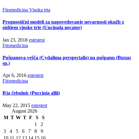
Fitomedicina
Vinska trta
Prognostični modeli za napovedovanje nevarnosti okužb z
oidijem vinske trte (Uncinula necator)
Jan 23, 2018
estestest
Fitomedicina
Pušpanova vešča (Cydalima perspectalis) na pušpanu (Buxus
sp.)
Apr 6, 2016
estestest
Fitomedicina
Rja čebulnic (Puccinia allii)
May 22, 2015
estestest
August 2026
M
T
W
T
F
S
S
1
2
3
4
5
6
7
8
9
10
11
12
13
14
15
16