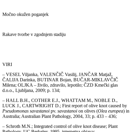
Močno okužen poganjek
Rakave tvorbe v zgodnjem stadiju
VIRI
– VESEL Viljanka, VALENČIČ Vasilij, JANČAR Matjaž,
ČALIJA Darinka, BUTINAR Bojan, BUČAR-MIKLAVČIČ
Milena; OLJKA – živilo, zdravilo, lepotilo; ČZD Kmečki glas
d.o.o., Ljubljana, 2009; p. 134;
– HALL B.H., COTHER E.J., WHATTAM M., NOBLE D.,
LUCK J., CARTWRIGHT D.; First report of olive knot caused by
Pseudomonas savastanoi
pv.
savastanoi
on olives (
Olea europea
) in
Australia; Australian Plant Pathology, 2004, 33; p. 433 – 436;
– Schroth M.N.; Integrated control of olive knot disease; Plant
Pathology, UC Berkeley, 1995, internetna objava: