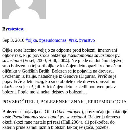
By
estestest
Sep 3, 2010
#oljka
,
#pseudomonas
,
#rak
,
#varstvo
Oljke sorte leccino veljajo za odporne proti bolezni, imenovani
oljkov rak, ki jo povzroča bakterija
Pseudomonas savastanoi
pv.
savastanoi
(Vesel, 2009; Hall, 2004). Ne glede na dotično dejstvo,
smo bolezen na tej sorti oljke v letošnjem letu opazili v domačem
oljčniku v Goriških Brdih. Bolezen se je pojavila na drevesu,
uvoženim iz Italije, natančneje iz Genove (Liguria). Prvič se je
pojavila že 2 leti nazaj, ko smo obolele dele dreves obrezali in
okužene veje sežgali. V letošnjem letu je sledil ponoven pojav
bolezni. Poglejmo si nekaj dejstev o bolezni…
POVZROČITELJI, BOLEZENSKI ZNAKI, EPIDEMIOLOGIJA
Bolezen se pojavlja na Oljki (
Olea europea
), povzročajo jo bakterije
vrste
Pseudomonas savastanoi
pv.
savastanoi.
Bakterija drevesa
okuži skozi rane nastale pri rezi (Hall,2004), ali poškodbe, do
katerih pride zaradi raznih biotskih faktorjev (toča, pozeba,