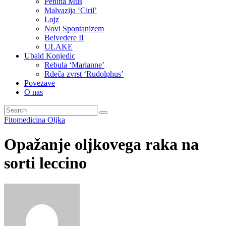
Penina Muš
Malvazija ‘Ciril’
Lojz
Novi Spontanizem
Belvedere II
ULAKE
Ubald Konjedic
Rebula ‘Marianne’
Rdeča zvrst ‘Rudolphus’
Povezave
O nas
Fitomedicina
Oljka
Opažanje oljkovega raka na
sorti leccino