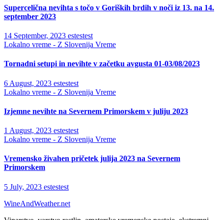
Supercelična nevihta s točo v Goriških brdih v noči iz 13. na 14.
september 2023
14 September, 2023
estestest
Lokalno vreme - Z Slovenija
Vreme
Tornadni setupi in nevihte v začetku avgusta 01-03/08/2023
6 August, 2023
estestest
Lokalno vreme - Z Slovenija
Vreme
Izjemne nevihte na Severnem Primorskem v juliju 2023
1 August, 2023
estestest
Lokalno vreme - Z Slovenija
Vreme
Vremensko živahen pričetek julija 2023 na Severnem
Primorskem
5 July, 2023
estestest
WineAndWeather.net