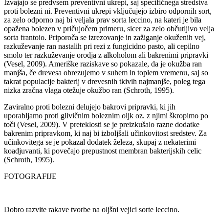
Izvajajo se predvsem preventivni ukrepi, saj specifičnega stredstva
proti bolezni ni. Preventivni ukrepi vključujejo izbiro odpornih sort,
za zelo odporno naj bi veljala prav sorta leccino, na kateri je bila
opažena bolezen v pričujočem primeru, sicer za zelo občutljivo velja
sorta frantoio. Priporoča se izrezovanje in zažiganje okuženih vej,
razkuževanje ran nastalih pri rezi z fungicidno pasto, ali cepilno
smolo ter razkuževanje orodja z alkoholom ali bakrenimi pripravki
(Vesel, 2009). Ameriške raziskave so pokazale, da je okužba ran
manjša, če drevesa obrezujemo v suhem in toplem vremenu, saj so
takrat populacije bakterij v drevesnih tkivih najmanjše, poleg tega
nizka zračna vlaga otežuje okužbo ran (Schroth, 1995).
Zaviralno proti bolezni delujejo bakrovi pripravki, ki jih
uporabljamo proti glivičnim boleznim oljk oz. z njimi škropimo po
toči (Vesel, 2009). V preteklosti se je preizkušalo razne dodatke
bakrenim pripravkom, ki naj bi izboljšali učinkovitost sredstev. Za
učinkovitega se je pokazal dodatek železa, skupaj z nekaterimi
koadjuvanti, ki povečajo prepustnost membran bakterijskih celic
(Schroth, 1995).
FOTOGRAFIJE
Dobro razvite rakave tvorbe na oljšni vejici sorte leccino.