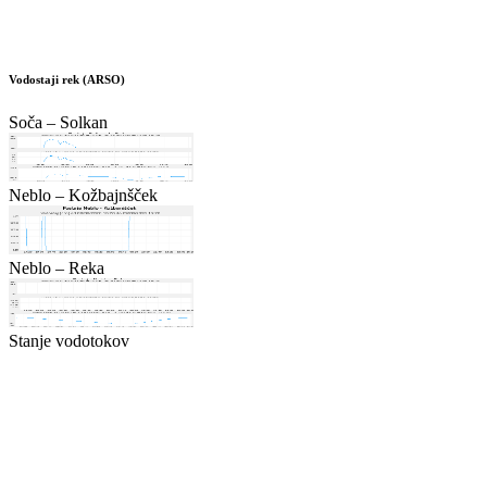
Vodostaji rek (ARSO)
Soča – Solkan
Neblo – Kožbajnšček
Neblo – Reka
Stanje vodotokov