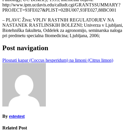
http://www.ipm.ucdavis.edu/calludt.cgi/GRANTSSUMMARY?
PROJECT=93FE027&PLIST=02BU007,93FE027,88BC001
– PLAVC Živa; VPLIV RASTNIH REGULATORJEV NA
NASTANEK RASTLINSKIH BOLEZNI; Univerza v Ljubljani,
Biotehniška fakulteta, Oddelek za agronomijo, seminarska naloga
pri predmetu specialna fitomedicina; Ljubljana, 2006;
Post navigation
Plosnati kapar (Coccus hesperidum) na limoni (Citrus limon)
By
estestest
Related Post