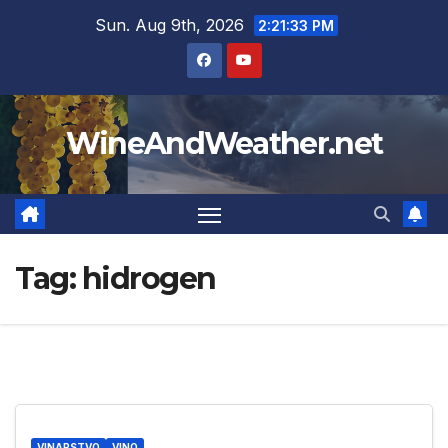
Skip
Sun. Aug 9th, 2026
2:21:34 PM
to
content
WineAndWeather.net
Tag:
hidrogen
VINARSTVO
VINO