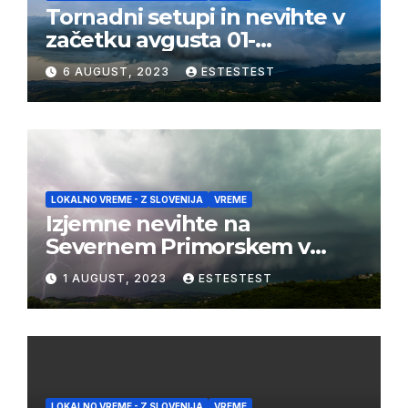
Tornadni setupi in nevihte v
začetku avgusta 01-
03/08/2023
6 AUGUST, 2023
ESTESTEST
LOKALNO VREME - Z SLOVENIJA
VREME
Izjemne nevihte na
Severnem Primorskem v
juliju 2023
1 AUGUST, 2023
ESTESTEST
LOKALNO VREME - Z SLOVENIJA
VREME