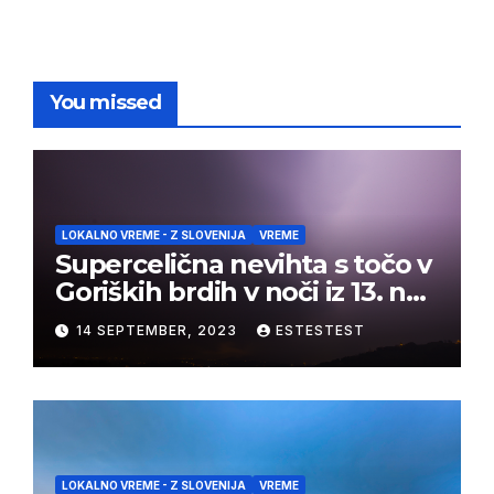
You missed
LOKALNO VREME - Z SLOVENIJA
VREME
Supercelična nevihta s točo v
Goriških brdih v noči iz 13. na
14. september 2023
14 SEPTEMBER, 2023
ESTESTEST
LOKALNO VREME - Z SLOVENIJA
VREME