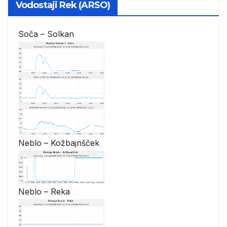
Vodostaji Rek (ARSO)
Soča – Solkan
Neblo – Kožbajnšček
Neblo – Reka