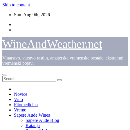
Skip to content
Sun. Aug 9th, 2026
WineAndWeather.net
Vinarstvo, varstvo rastlin, amaterske vremenske postaje, ekstremni
vremenski pojavi
Novice
Vino
Fitomedicina
Vreme
Sapere Aude Wines
Sapere Aude Blog
Katanja