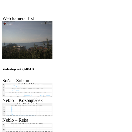
Web kamera Trst
Vodostaji rek (ARSO)
Soča – Solkan
Neblo – Kožbajnšček
Neblo – Reka