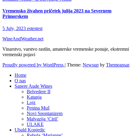
Vremensko živahen pričetek julija 2023 na Severnem
Primorskem
5 July, 2023
estestest
WineAndWeather.net
Vinarstvo, varstvo rastlin, amaterske vremenske postaje, ekstremni
vremenski pojavi
Proudly powered by WordPress
|
Theme:
Newsup
by
Themeansar
.
Home
O nas
Sapere Aude Wines
Belvedere II
Katanja
Lojz
Penina Muš
Novi Spontanizem
Malvazija ‘Ciril’
ULAKE
Ubald Konjedic
Rebula ‘Marianne’