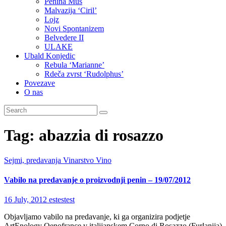
Penina Muš
Malvazija ‘Ciril’
Lojz
Novi Spontanizem
Belvedere II
ULAKE
Ubald Konjedic
Rebula ‘Marianne’
Rdeča zvrst ‘Rudolphus’
Povezave
O nas
Tag:
abazzia di rosazzo
Sejmi, predavanja
Vinarstvo
Vino
Vabilo na predavanje o proizvodnji penin – 19/07/2012
16 July, 2012
estestest
Objavljamo vabilo na predavanje, ki ga organizira podjetje
ArtEnology Oenofrance v italijanskem Corno di Rosazzo (Furlanija)