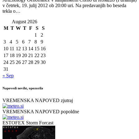
v četrtek, 19. julij 2012 ob 20:00 uri. Na predavanjih bo beseda
tekla o…
August 2026
M
T
W
T
F
S
S
1
2
3
4
5
6
7
8
9
10
11
12
13
14
15
16
17
18
19
20
21
22
23
24
25
26
27
28
29
30
31
« Sep
Napovedi neviht, opozorila
VREMENSKA NAPOVED zjutraj
VREMENSKA NAPOVED popoldne
ESTOFEX Storm Forcast