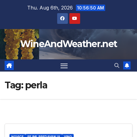
Skip
Thu. Aug 6th, 2026
10:56:51 AM
to
content
WineAndWeather.net
Tag:
perla
NOVICE
SEJMI, PREDAVANJA
VINO