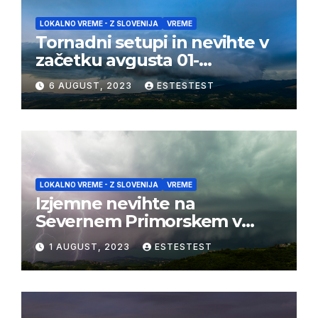
LOKALNO VREME - Z SLOVENIJA
VREME
Tornadni setupi in nevihte v
začetku avgusta 01-
03/08/2023
6 AUGUST, 2023
ESTESTEST
LOKALNO VREME - Z SLOVENIJA
VREME
Izjemne nevihte na
Severnem Primorskem v
juliju 2023
1 AUGUST, 2023
ESTESTEST