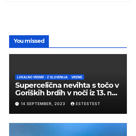
You missed
LOKALNO VREME - Z SLOVENIJA
VREME
Supercelična nevihta s točo v
Goriških brdih v noči iz 13. na
14. september 2023
14 SEPTEMBER, 2023
ESTESTEST