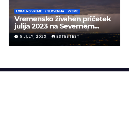
LOKALNO VREME - Z SLOVENIJA
VREME
Vremensko živahen pričetek
julija 2023 na Severnem
Primorskem
5 JULY, 2023
ESTESTEST
WineAndWeather.net
Proudly powered by WordPress
|
Theme:
Newsup
by
Themeansar
.
Home
O nas
Sapere Aude Wines
Ubald Konjedic
Vremenske postaje