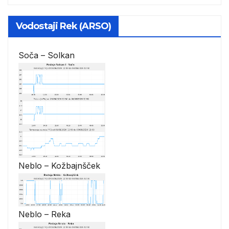
Vodostaji Rek (ARSO)
Soča – Solkan
Neblo – Kožbajnšček
Neblo – Reka