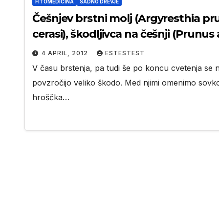
FITOMEDICINA
SADNO DREVJE
Češnjev brstni molj (Argyresthia pru
cerasi), škodljivca na češnji (Prunus
4 APRIL, 2012
ESTESTEST
V času brstenja, pa tudi še po koncu cvetenja se na 
povzročijo veliko škodo. Med njimi omenimo sovk
hroščka…