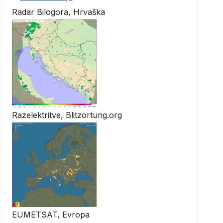
Radar Bilogora, Hrvaška
Razelektritve, Blitzortung.org
EUMETSAT, Evropa