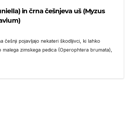
niella) in črna češnjeva uš (Myzus
 avium)
češnji pojavljajo nekateri škodljivci, ki lahko
o malega zimskega pedica (Operophtera brumata),