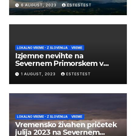
03/08/2023
6 AUGUST, 2023
ESTESTEST
LOKALNO VREME - Z SLOVENIJA
VREME
Izjemne nevihte na
Severnem Primorskem v
juliju 2023
1 AUGUST, 2023
ESTESTEST
LOKALNO VREME - Z SLOVENIJA
VREME
Vremensko živahen pričetek
julija 2023 na Severnem