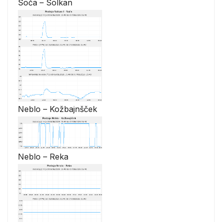
Soča – Solkan
Neblo – Kožbajnšček
Neblo – Reka