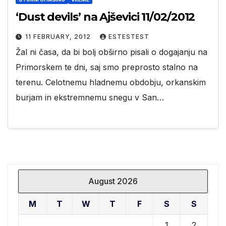
‘Dust devils’ na Ajševici 11/02/2012
11 FEBRUARY, 2012
ESTESTEST
Žal ni časa, da bi bolj obširno pisali o dogajanju na
Primorskem te dni, saj smo preprosto stalno na
terenu. Celotnemu hladnemu obdobju, orkanskim
burjam in ekstremnemu snegu v San…
August 2026
M
T
W
T
F
S
S
1
2