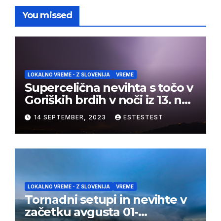
You missed
LOKALNO VREME - Z SLOVENIJA
VREME
Supercelična nevihta s točo v
Goriških brdih v noči iz 13. na
14. september 2023
14 SEPTEMBER, 2023
ESTESTEST
LOKALNO VREME - Z SLOVENIJA
VREME
Tornadni setupi in nevihte v
začetku avgusta 01-