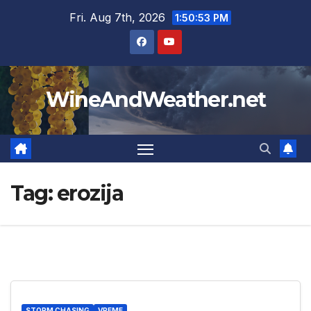
Skip
Fri. Aug 7th, 2026
1:50:54 PM
to
content
WineAndWeather.net
Tag:
erozija
STORM CHASING
VREME