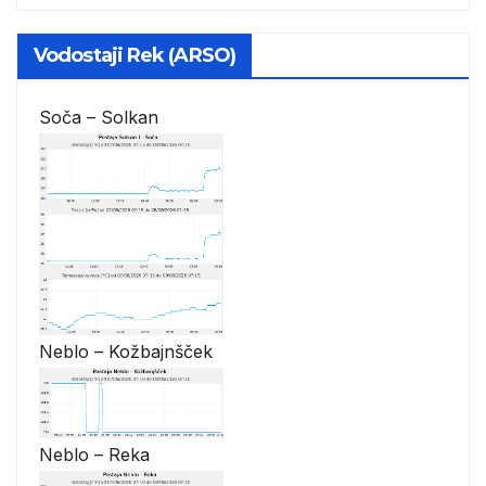
Vodostaji Rek (ARSO)
Soča – Solkan
Neblo – Kožbajnšček
Neblo – Reka