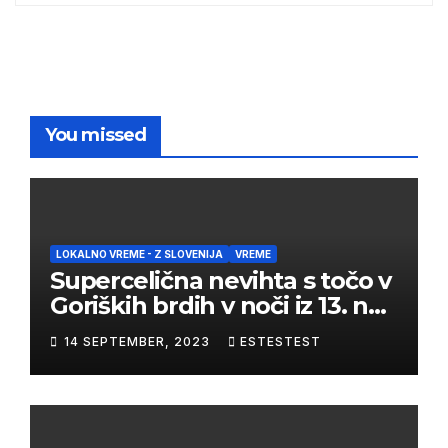
You missed
LOKALNO VREME - Z SLOVENIJA
VREME
Supercelična nevihta s točo v
Goriških brdih v noči iz 13. na
14. september 2023
14 SEPTEMBER, 2023
ESTESTEST