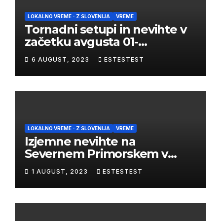
LOKALNO VREME - Z SLOVENIJA
VREME
Tornadni setupi in nevihte v
začetku avgusta 01-
03/08/2023
6 AUGUST, 2023
ESTESTEST
LOKALNO VREME - Z SLOVENIJA
VREME
Izjemne nevihte na
Severnem Primorskem v
juliju 2023
1 AUGUST, 2023
ESTESTEST