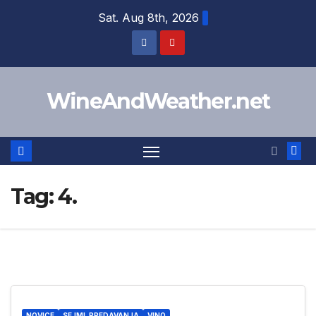
Skip
Sat. Aug 8th, 2026
to
content
WineAndWeather.net
Tag:
4.
NOVICE
SEJMI, PREDAVANJA
VINO