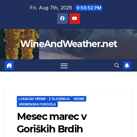
Skip
Fri. Aug 7th, 2026
9:59:54 PM
to
content
WineAndWeather.net
LOKALNO VREME - Z SLOVENIJA
VREME
VREMENSKA POROČILA
Mesec marec v
Goriških Brdih