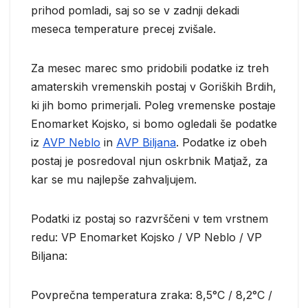
prihod pomladi, saj so se v zadnji dekadi
meseca temperature precej zvišale.
Za mesec marec smo pridobili podatke iz treh
amaterskih vremenskih postaj v Goriških Brdih,
ki jih bomo primerjali. Poleg vremenske postaje
Enomarket Kojsko, si bomo ogledali še podatke
iz
AVP Neblo
in
AVP Biljana
. Podatke iz obeh
postaj je posredoval njun oskrbnik Matjaž, za
kar se mu najlepše zahvaljujem.
Podatki iz postaj so razvrščeni v tem vrstnem
redu: VP Enomarket Kojsko / VP Neblo / VP
Biljana:
Povprečna temperatura zraka: 8,5°C / 8,2°C /