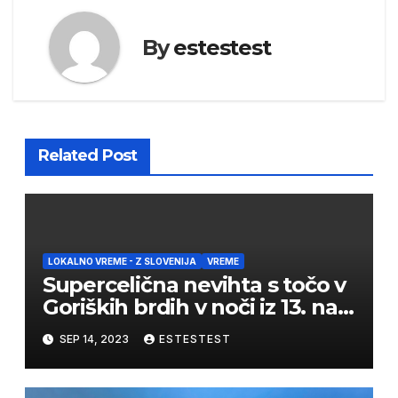
By
estestest
Related Post
LOKALNO VREME - Z SLOVENIJA
VREME
Supercelična nevihta s točo v
Goriških brdih v noči iz 13. na
14. september 2023
SEP 14, 2023
ESTESTEST