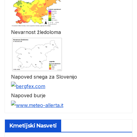
Nevarnost žledoloma
Napoved snega za Slovenijo
Napoved burje
Kmetijski Nasveti