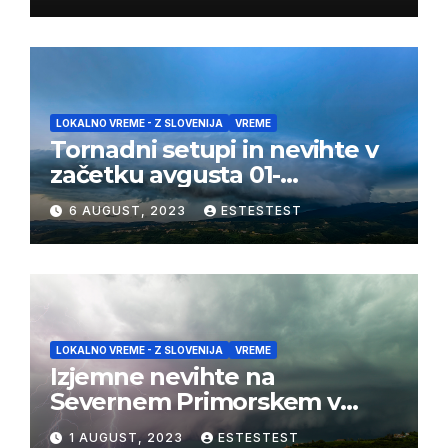
LOKALNO VREME - Z SLOVENIJA
VREME
Tornadni setupi in nevihte v
začetku avgusta 01-
03/08/2023
6 AUGUST, 2023
ESTESTEST
LOKALNO VREME - Z SLOVENIJA
VREME
Izjemne nevihte na
Severnem Primorskem v
juliju 2023
1 AUGUST, 2023
ESTESTEST