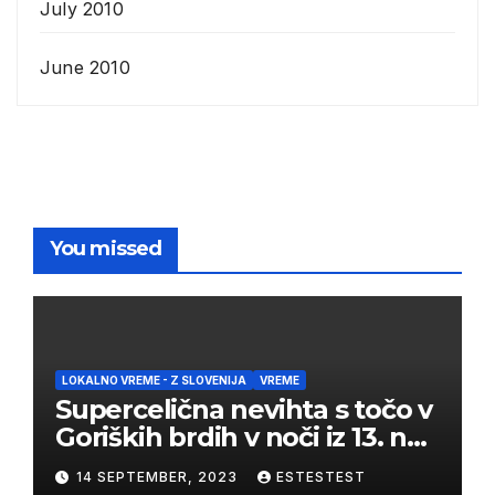
July 2010
June 2010
You missed
LOKALNO VREME - Z SLOVENIJA
VREME
Supercelična nevihta s točo v
Goriških brdih v noči iz 13. na
14. september 2023
14 SEPTEMBER, 2023
ESTESTEST