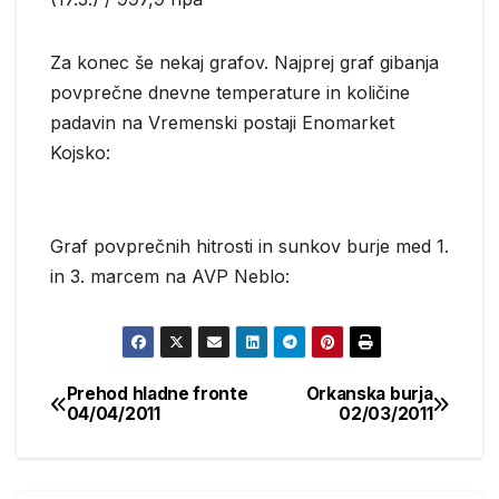
Za konec še nekaj grafov. Najprej graf gibanja
povprečne dnevne temperature in količine
padavin na Vremenski postaji Enomarket
Kojsko:
Graf povprečnih hitrosti in sunkov burje med 1.
in 3. marcem na AVP Neblo:
Prehod hladne fronte
Orkanska burja
Post
04/04/2011
02/03/2011
navigation