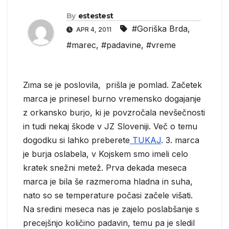
By
estestest
#Goriška Brda
,
APR 4, 2011
#marec
,
#padavine
,
#vreme
Zima se je poslovila, prišla je pomlad. Začetek
marca je prinesel burno vremensko dogajanje
z orkansko burjo, ki je povzročala nevšečnosti
in tudi nekaj škode v JZ Sloveniji. Več o temu
dogodku si lahko preberete
TUKAJ
. 3. marca
je burja oslabela, v Kojskem smo imeli celo
kratek snežni metež. Prva dekada meseca
marca je bila še razmeroma hladna in suha,
nato so se temperature počasi začele višati.
Na sredini meseca nas je zajelo poslabšanje s
precejšnjo količino padavin, temu pa je sledil