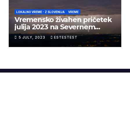
LOKALNO VREME - Z SLOVENIJA
VREME
Vremensko živahen pričetek
julija 2023 na Severnem
Primorskem
5 JULY, 2023
ESTESTEST
WineAndWeather.net
Proudly powered by WordPress
|
Theme:
Newsup
by
Themeansar
.
Home
O nas
Sapere Aude Wines
Ubald Konjedic
Vremenske postaje