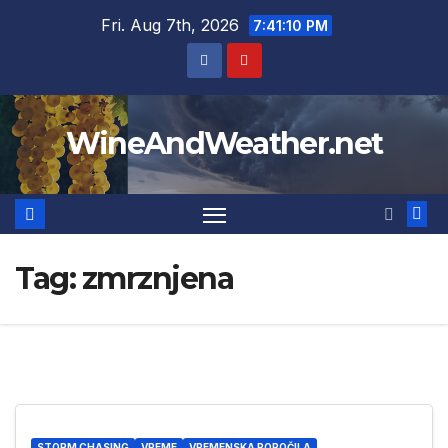
Skip
Fri. Aug 7th, 2026
7:41:11 PM
to
content
WineAndWeather.net
Tag:
zmrznjena
STORM CHASING
VREME
VREMENSKA POROČILA