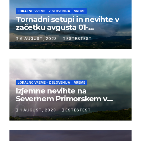
LOKALNO VREME - Z SLOVENIJA
VREME
Tornadni setupi in nevihte v
začetku avgusta 01-
03/08/2023
6 AUGUST, 2023
ESTESTEST
LOKALNO VREME - Z SLOVENIJA
VREME
Izjemne nevihte na
Severnem Primorskem v
juliju 2023
1 AUGUST, 2023
ESTESTEST