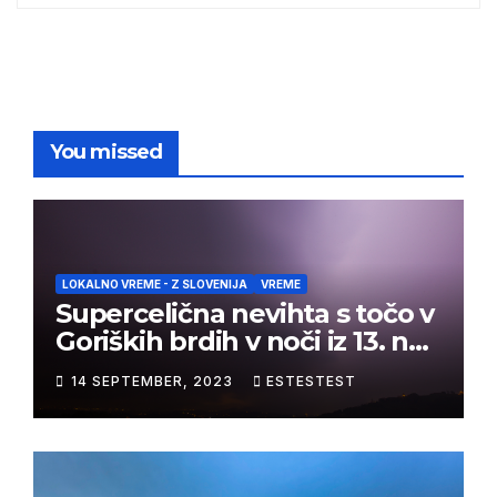
You missed
LOKALNO VREME - Z SLOVENIJA
VREME
Supercelična nevihta s točo v
Goriških brdih v noči iz 13. na
14. september 2023
14 SEPTEMBER, 2023
ESTESTEST