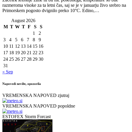
razmeroma visoke za ta letni čas, saj se je v januarju živo srebro na
Primorskem pogosto dvignilo preko 10°C. Edino,…
August 2026
M
T
W
T
F
S
S
1
2
3
4
5
6
7
8
9
10
11
12
13
14
15
16
17
18
19
20
21
22
23
24
25
26
27
28
29
30
31
« Sep
Napovedi neviht, opozorila
VREMENSKA NAPOVED zjutraj
VREMENSKA NAPOVED popoldne
ESTOFEX Storm Forcast