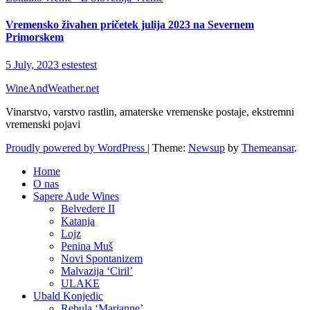
Vremensko živahen pričetek julija 2023 na Severnem
Primorskem
5 July, 2023
estestest
WineAndWeather.net
Vinarstvo, varstvo rastlin, amaterske vremenske postaje, ekstremni
vremenski pojavi
Proudly powered by WordPress
|
Theme:
Newsup
by
Themeansar
.
Home
O nas
Sapere Aude Wines
Belvedere II
Katanja
Lojz
Penina Muš
Novi Spontanizem
Malvazija ‘Ciril’
ULAKE
Ubald Konjedic
Rebula ‘Marianne’