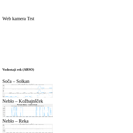
Web kamera Trst
Vodostaji rek (ARSO)
Soča – Solkan
Neblo – Kožbajnšček
Neblo – Reka