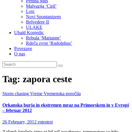
Penina Muš
Malvazija ‘Ciril’
Lojz
Novi Spontanizem
Belvedere II
ULAKE
Ubald Konjedic
Rebula ‘Marianne’
Rdeča zvrst ‘Rudolphus’
Povezave
O nas
Tag:
zapora ceste
Storm chasing
Vreme
Vremenska poročila
Orkanska burja in ekstremen mraz na Primorskem in v Evropi
– februar 2012
26 February, 2012
estestest
Začetek letošnje zime ni bil nič posebnega, temperature so bile