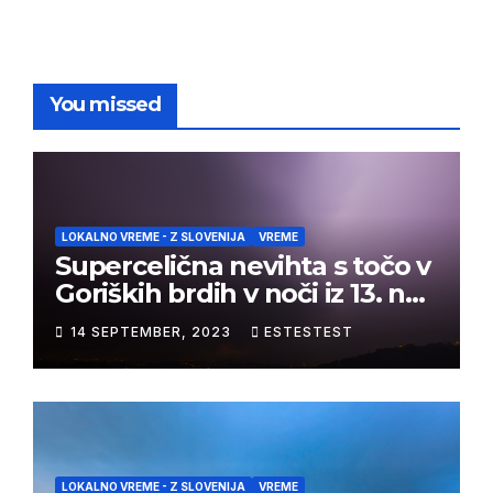
You missed
LOKALNO VREME - Z SLOVENIJA
VREME
Supercelična nevihta s točo v
Goriških brdih v noči iz 13. na
14. september 2023
14 SEPTEMBER, 2023
ESTESTEST
LOKALNO VREME - Z SLOVENIJA
VREME