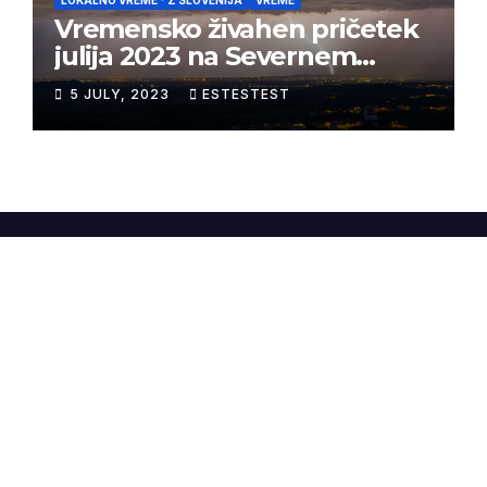
Vremensko živahen pričetek
julija 2023 na Severnem
Primorskem
5 JULY, 2023
ESTESTEST
WineAndWeather.net
Proudly powered by WordPress
|
Theme:
Newsup
by
Themeansar
.
Home
O nas
Sapere Aude Wines
Ubald Konjedic
Vremenske postaje
WineAndWeather
Povezave