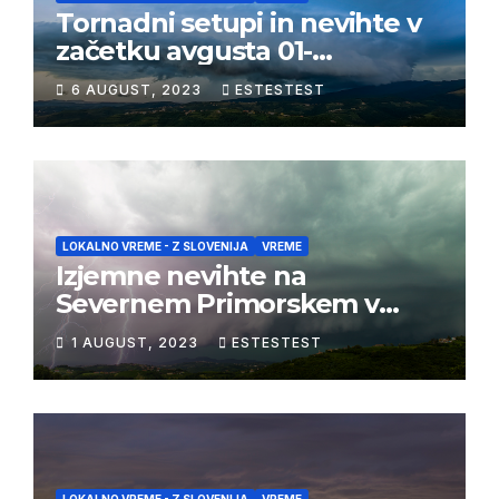
Tornadni setupi in nevihte v
začetku avgusta 01-
03/08/2023
6 AUGUST, 2023
ESTESTEST
LOKALNO VREME - Z SLOVENIJA
VREME
Izjemne nevihte na
Severnem Primorskem v
juliju 2023
1 AUGUST, 2023
ESTESTEST
LOKALNO VREME - Z SLOVENIJA
VREME