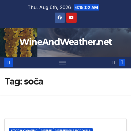
Skip
Thu. Aug 6th, 2026
6:15:03 AM
to
content
WineAndWeather.net
Tag:
soča
STORM CHASING
VREME
VREMENSKA POROČILA