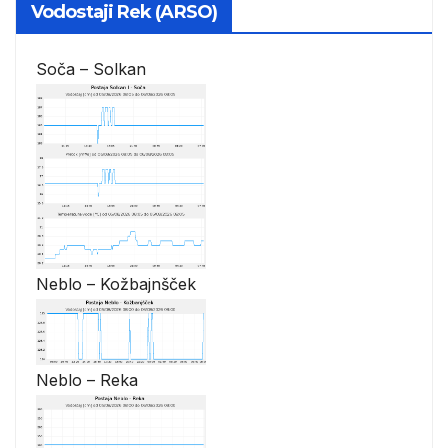
Vodostaji Rek (ARSO)
Soča – Solkan
Neblo – Kožbajnšček
Neblo – Reka