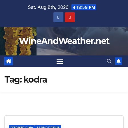
Skip
Sat. Aug 8th, 2026
4:19:00 PM
to
content
WineAndWeather.net
Tag:
kodra
FITOMEDICINA
SADNO DREVJE