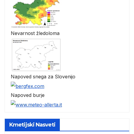
Nevarnost žledoloma
Napoved snega za Slovenijo
Napoved burje
Kmetijski Nasveti