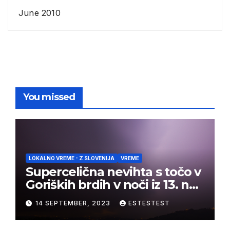
June 2010
You missed
LOKALNO VREME - Z SLOVENIJA
VREME
Supercelična nevihta s točo v
Goriških brdih v noči iz 13. na
14. september 2023
14 SEPTEMBER, 2023
ESTESTEST