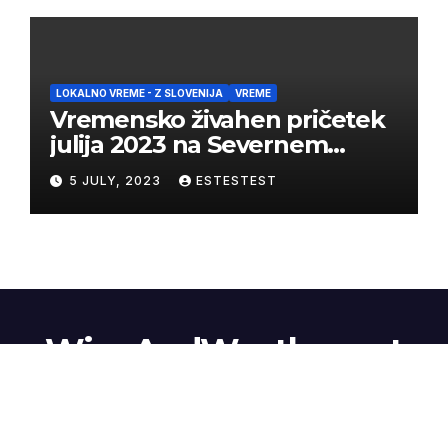
LOKALNO VREME - Z SLOVENIJA
VREME
Vremensko živahen pričetek
julija 2023 na Severnem
Primorskem
5 JULY, 2023
ESTESTEST
WineAndWeather.net
Proudly powered by WordPress
|
Theme:
Newsup
by
Themeansar
.