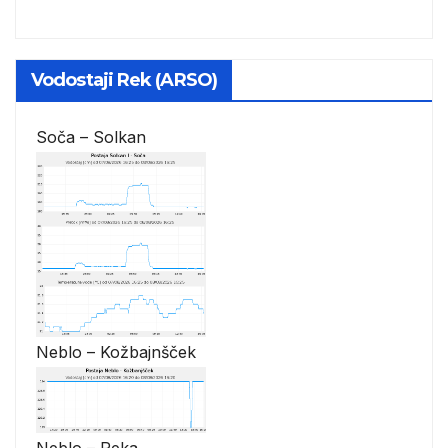
Vodostaji Rek (ARSO)
Soča – Solkan
Neblo – Kožbajnšček
Neblo – Reka