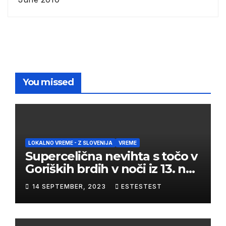
You missed
LOKALNO VREME - Z SLOVENIJA
VREME
Supercelična nevihta s točo v
Goriških brdih v noči iz 13. na
14. september 2023
14 SEPTEMBER, 2023
ESTESTEST