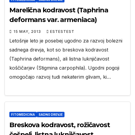
Marelična kodravost (Taphrina
deformans var. armeniaca)
15 MAY, 2013
ESTESTEST
Letošnje leto je posebej ugodno za razvoj bolezni
sadnega drevja, kot so breskova kodravost
(Taphrina deformans), ali listna luknjičavost
koščičarjev (Stigmina carpophila). Ugodni pogoji
omogočajo razvoj tudi nekaterim glivam, ki…
FITOMEDICINA
SADNO DREVJE
Breskova kodravost, rožičavost
češpelj, listna luknjičavost