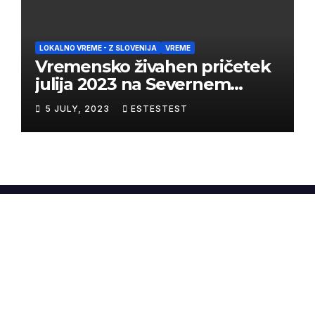
LOKALNO VREME - Z SLOVENIJA
VREME
Vremensko živahen pričetek
julija 2023 na Severnem
Primorskem
5 JULY, 2023
ESTESTEST
WineAndWeather.net
Proudly powered by WordPress
|
Theme:
Newsup
by
Themeansar
.