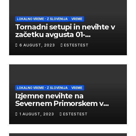
LOKALNO VREME - Z SLOVENIJA
VREME
Tornadni setupi in nevihte v
začetku avgusta 01-
03/08/2023
6 AUGUST, 2023
ESTESTEST
LOKALNO VREME - Z SLOVENIJA
VREME
Izjemne nevihte na
Severnem Primorskem v
juliju 2023
1 AUGUST, 2023
ESTESTEST