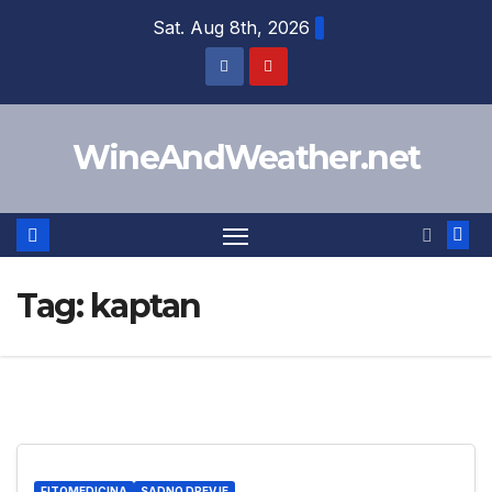
Skip
Sat. Aug 8th, 2026
to
content
WineAndWeather.net
Tag:
kaptan
FITOMEDICINA
SADNO DREVJE