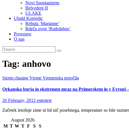
Novi Spontanizem
Belvedere II
ULAKE
Ubald Konjedic
Rebula ‘Marianne’
Rdeča zvrst ‘Rudolphus’
Povezave
O nas
Tag:
anhovo
Storm chasing
Vreme
Vremenska poročila
Orkanska burja in ekstremen mraz na Primorskem in v Evropi –
26 February, 2012
estestest
Začetek letošnje zime ni bil nič posebnega, temperature so bile razme
August 2026
M
T
W
T
F
S
S