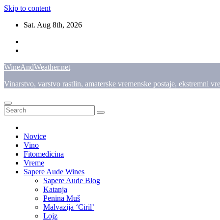
Skip to content
Sat. Aug 8th, 2026
WineAndWeather.net
Vinarstvo, varstvo rastlin, amaterske vremenske postaje, ekstremni vr
Novice
Vino
Fitomedicina
Vreme
Sapere Aude Wines
Sapere Aude Blog
Katanja
Penina Muš
Malvazija ‘Ciril’
Lojz