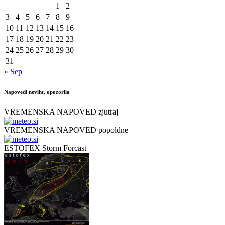
1
2
3
4
5
6
7
8
9
10
11
12
13
14
15
16
17
18
19
20
21
22
23
24
25
26
27
28
29
30
31
« Sep
Napovedi neviht, opozorila
VREMENSKA NAPOVED zjutraj
VREMENSKA NAPOVED popoldne
ESTOFEX Storm Forcast