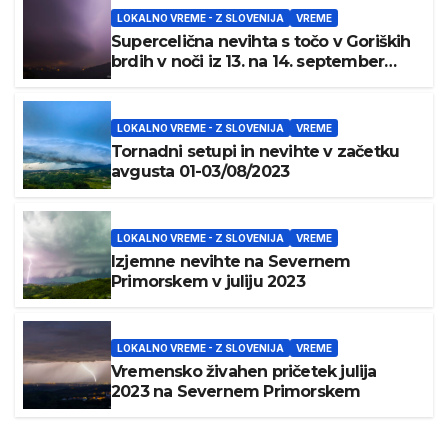
LOKALNO VREME - Z SLOVENIJA
VREME
Supercelična nevihta s točo v Goriških
brdih v noči iz 13. na 14. september
2023
LOKALNO VREME - Z SLOVENIJA
VREME
Tornadni setupi in nevihte v začetku
avgusta 01-03/08/2023
LOKALNO VREME - Z SLOVENIJA
VREME
Izjemne nevihte na Severnem
Primorskem v juliju 2023
LOKALNO VREME - Z SLOVENIJA
VREME
Vremensko živahen pričetek julija
2023 na Severnem Primorskem