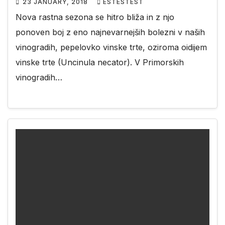
23 JANUARY, 2018
ESTESTEST
Nova rastna sezona se hitro bliža in z njo
ponoven boj z eno najnevarnejših bolezni v naših
vinogradih, pepelovko vinske trte, oziroma oidijem
vinske trte (Uncinula necator). V Primorskih
vinogradih…