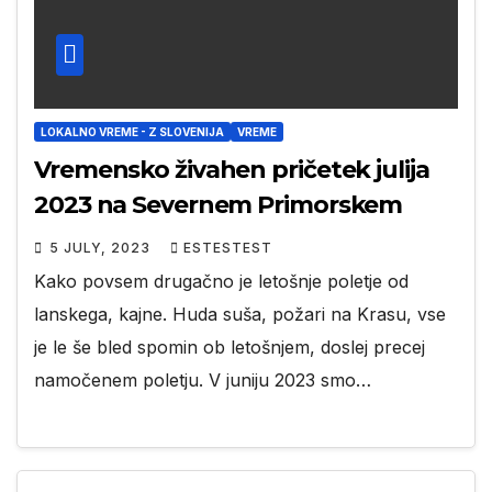
LOKALNO VREME - Z SLOVENIJA
VREME
Vremensko živahen pričetek julija
2023 na Severnem Primorskem
5 JULY, 2023
ESTESTEST
Kako povsem drugačno je letošnje poletje od
lanskega, kajne. Huda suša, požari na Krasu, vse
je le še bled spomin ob letošnjem, doslej precej
namočenem poletju. V juniju 2023 smo…