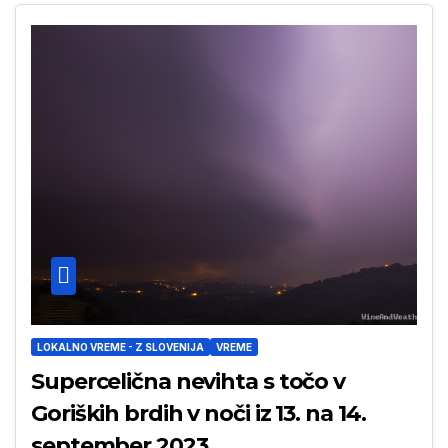
LOKALNO VREME - Z SLOVENIJA
VREME
Supercelična nevihta s točo v
Goriških brdih v noči iz 13. na 14.
september 2023