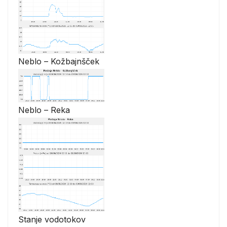
Neblo – Kožbajnšček
Neblo – Reka
Stanje vodotokov