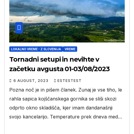
LOKALNO VREME - Z SLOVENIJA
VREME
Tornadni setupi in nevihte v
začetku avgusta 01-03/08/2023
6 AUGUST, 2023
ESTESTEST
Pozna noč je in pišem članek. Zunaj je vse tiho, le
rahla sapica kojščanskega gornika se sliši skozi
odprto okno skladišča, kjer imam dandanašnji
svojo kancelarijo. Temperature prek dneva med…