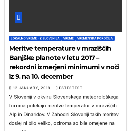
LOKALNO VREME - Z SLOVENIJA
VREME
VREMENSKA POROČILA
Meritve temperature v mraziščih
Banjške planote v letu 2017 –
rekordni izmerjeni minimumi v noči
iz 9. na 10. december
12 JANUARY, 2018
ESTESTEST
V Sloveniji v okviru Slovenskega meteorološkega
foruma potekajo meritve temperatur v mraziščih
Alp in Dinaridov. V Zahodni Sloveniji takih meritev
doslej ni bilo veliko, oziroma so bile omejene na