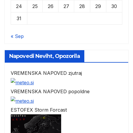
24
25
26
27
28
29
30
31
« Sep
Napovedi Neviht, Opozorila
VREMENSKA NAPOVED zjutraj
VREMENSKA NAPOVED popoldne
ESTOFEX Storm Forcast