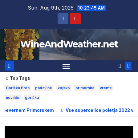
Skip
Sun. Aug 9th, 2026
10:23:47 AM
to
content
WineAndWeather.net
Top Tags
Goriška Brda
padavine
kojsko
primorska
vreme
nevihte
goriška
Primorskem
Vse supercelice poletja 2022 v Goriških brdih